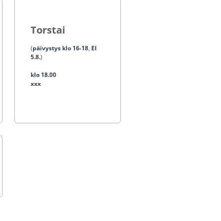
Torstai
(
päivystys klo 16-18
,
EI
5.8.
)
klo 18.00
xxx