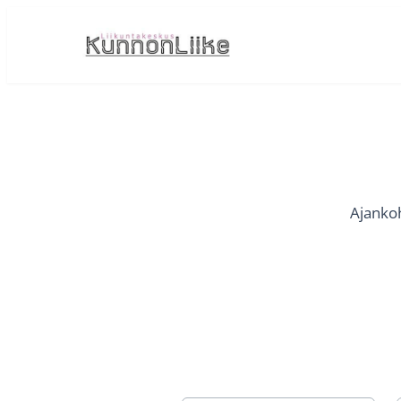
Siirry
sisältöön
Ajankoh