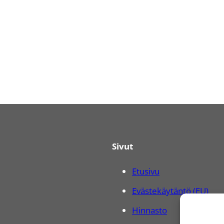
Sivut
Etusivu
Evästekäytäntö (EU)
Hinnasto